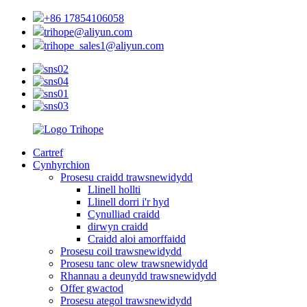
+86 17854106058
trihope@aliyun.com
trihope_sales1@aliyun.com
Cartref
Cynhyrchion
Prosesu craidd trawsnewidydd
Llinell hollti
Llinell dorri i'r hyd
Cynulliad craidd
dirwyn craidd
Craidd aloi amorffaidd
Prosesu coil trawsnewidydd
Prosesu tanc olew trawsnewidydd
Rhannau a deunydd trawsnewidydd
Offer gwactod
Prosesu ategol trawsnewidydd