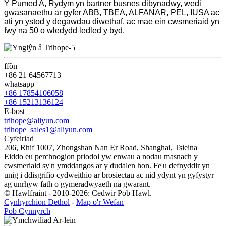
Y Pumed A, Rydym yn bartner busnes dibynadwy, wedi
gwasanaethu ar gyfer ABB, TBEA, ALFANAR, PEL, IUSA ac
ati yn ystod y degawdau diwethaf, ac mae ein cwsmeriaid yn
fwy na 50 o wledydd ledled y byd.
ffôn
+86 21 64567713
whatsapp
+86 17854106058
+86 15213136124
E-bost
trihope@aliyun.com
trihope_sales1@aliyun.com
Cyfeiriad
206, Rhif 1007, Zhongshan Nan Er Road, Shanghai, Tsieina
Eiddo eu perchnogion priodol yw enwau a nodau masnach y
cwsmeriaid sy'n ymddangos ar y dudalen hon. Fe'u defnyddir yn
unig i ddisgrifio cydweithio ar brosiectau ac nid ydynt yn gyfystyr
ag unrhyw fath o gymeradwyaeth na gwarant.
© Hawlfraint - 2010-2026: Cedwir Pob Hawl.
Cynhyrchion Dethol
-
Map o'r Wefan
Pob Cynnyrch