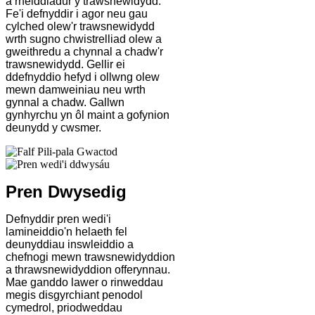
a rheiddiadur y trawsnewidydd.
Fe'i defnyddir i agor neu gau
cylched olew'r trawsnewidydd
wrth sugno chwistrelliad olew a
gweithredu a chynnal a chadw'r
trawsnewidydd. Gellir ei
ddefnyddio hefyd i ollwng olew
mewn damweiniau neu wrth
gynnal a chadw. Gallwn
gynhyrchu yn ôl maint a gofynion
deunydd y cwsmer.
Pren Dwysedig
Defnyddir pren wedi'i
lamineiddio'n helaeth fel
deunyddiau inswleiddio a
chefnogi mewn trawsnewidyddion
a thrawsnewidyddion offerynnau.
Mae ganddo lawer o rinweddau
megis disgyrchiant penodol
cymedrol, priodweddau