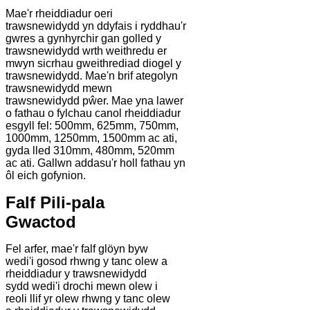
Mae'r rheiddiadur oeri
trawsnewidydd yn ddyfais i ryddhau'r
gwres a gynhyrchir gan golled y
trawsnewidydd wrth weithredu er
mwyn sicrhau gweithrediad diogel y
trawsnewidydd. Mae'n brif ategolyn
trawsnewidydd mewn
trawsnewidydd pŵer. Mae yna lawer
o fathau o fylchau canol rheiddiadur
esgyll fel: 500mm, 625mm, 750mm,
1000mm, 1250mm, 1500mm ac ati,
gyda lled 310mm, 480mm, 520mm
ac ati. Gallwn addasu'r holl fathau yn
ôl eich gofynion.
Falf Pili-pala
Gwactod
Fel arfer, mae'r falf glöyn byw
wedi'i gosod rhwng y tanc olew a
rheiddiadur y trawsnewidydd
sydd wedi'i drochi mewn olew i
reoli llif yr olew rhwng y tanc olew