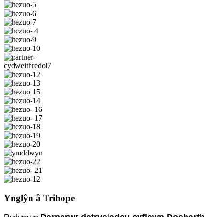
Ynglŷn â Trihope