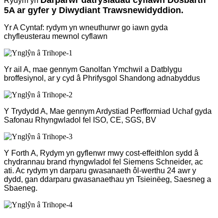
Darparwr datrysiadau cyflawn Dosbarth
Rydym yn
5A ar gyfer y Diwydiant Trawsnewidyddion.
Yr A Cyntaf: rydym yn wneuthurwr go iawn gyda
chyfleusterau mewnol cyflawn
Yr ail A, mae gennym Ganolfan Ymchwil a Datblygu
broffesiynol, ar y cyd â Phrifysgol Shandong adnabyddus
Y Trydydd A, Mae gennym Ardystiad Perfformiad Uchaf gyda
Safonau Rhyngwladol fel ISO, CE, SGS, BV
Y Forth A, Rydym yn gyflenwr mwy cost-effeithlon sydd â
chydrannau brand rhyngwladol fel Siemens Schneider, ac
ati. Ac rydym yn darparu gwasanaeth ôl-werthu 24 awr y
dydd, gan ddarparu gwasanaethau yn Tsieinëeg, Saesneg a
Sbaeneg.