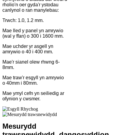
rholio'n oer gyda'r ystodau
canlynol o ran manylebau:
Trwch: 1.0, 1.2 mm.
Mae lled y panel yn amrywio
(wal y ffan) o 300 i 1600 mm.
Mae uchder yr asgell yn
amrywio o 40 i 400 mm.
Mae'r sianel olew rhwng 6-
8mm.
Mae traw'r esgyll yn amrywio
o 40mm i 80mm.
Mae ymyl cefn yn seiliedig ar
ofynion y cwsmer.
Mesurydd
trawsnewidydd
,
dangosyddion