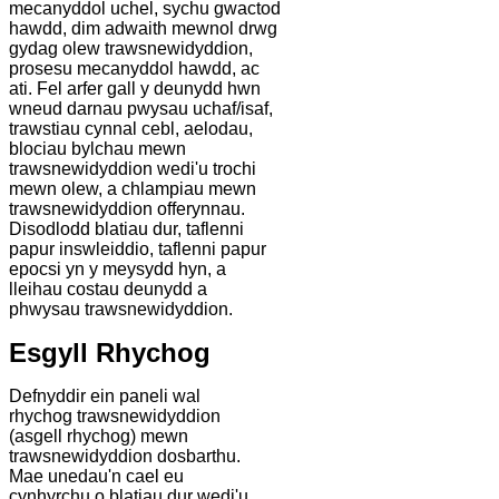
mecanyddol uchel, sychu gwactod
hawdd, dim adwaith mewnol drwg
gydag olew trawsnewidyddion,
prosesu mecanyddol hawdd, ac
ati. Fel arfer gall y deunydd hwn
wneud darnau pwysau uchaf/isaf,
trawstiau cynnal cebl, aelodau,
blociau bylchau mewn
trawsnewidyddion wedi'u trochi
mewn olew, a chlampiau mewn
trawsnewidyddion offerynnau.
Disodlodd blatiau dur, taflenni
papur inswleiddio, taflenni papur
epocsi yn y meysydd hyn, a
lleihau costau deunydd a
phwysau trawsnewidyddion.
Esgyll Rhychog
Defnyddir ein paneli wal
rhychog trawsnewidyddion
(asgell rhychog) mewn
trawsnewidyddion dosbarthu.
Mae unedau'n cael eu
cynhyrchu o blatiau dur wedi'u