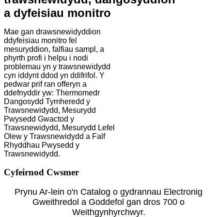
a dyfeisiau monitro
Mae gan drawsnewidyddion
ddyfeisiau monitro fel
mesuryddion, falfiau sampl, a
phyrth profi i helpu i nodi
problemau yn y trawsnewidydd
cyn iddynt ddod yn ddifrifol. Y
pedwar prif ran offeryn a
ddefnyddir yw: Thermomedr
Dangosydd Tymheredd y
Trawsnewidydd, Mesurydd
Pwysedd Gwactod y
Trawsnewidydd, Mesurydd Lefel
Olew y Trawsnewidydd a Falf
Rhyddhau Pwysedd y
Trawsnewidydd.
Cyfeirnod Cwsmer
Prynu Ar-lein o'n Catalog o gydrannau Electronig
Gweithredol a Goddefol gan dros 700 o
Weithgynhyrchwyr.