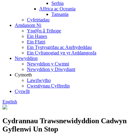
Serbia
Affrica ac Oceania
Tansanïa
Cyfeiriadau
Amdanom Ni
Ynglŷn â Trihope
Ein Hanes
Ein Ffatri
Ein Tystysgrifau ac Anrhydeddau
Ein Cyfranogiad yn yr Arddangosfa
Newyddion
Newyddion y Cwmni
Newyddion y Diwydiant
Cymorth
Lawrlwytho
Cwestiynau Cyffredin
Cyswllt
English
Cydrannau Trawsnewidyddion Cadwyn
Gyflenwi Un Stop