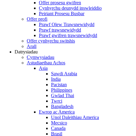
Offer prosesu gwifren
Cynhyrchu deunydd inswleiddio
Peiriant Prosesu Busbar
Offer profi
Prawf Olew Trawsnewidydd
Prawf trawsnewidydd
Prawf gwifren trawsnewidydd
Offer cynhyrchu switshis
Arall
Datrysiadau
Cymwysiadau
Astudiaethau Achos
Asia
Sawdi Arabia
India
Pacistan
Philippines
Gwlad Thai
Twrci
Bangladesh
Ewrop ac America
Unol Daleithiau America
Mecsico
Canada
Brasil