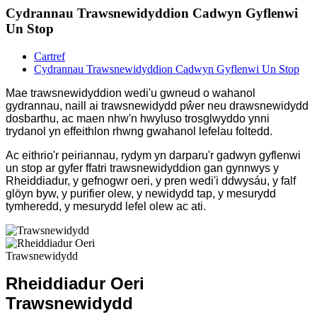
Cydrannau Trawsnewidyddion Cadwyn Gyflenwi
Un Stop
Cartref
Cydrannau Trawsnewidyddion Cadwyn Gyflenwi Un Stop
Mae trawsnewidyddion wedi'u gwneud o wahanol
gydrannau, naill ai trawsnewidydd pŵer neu drawsnewidydd
dosbarthu, ac maen nhw'n hwyluso trosglwyddo ynni
trydanol yn effeithlon rhwng gwahanol lefelau foltedd.
Ac eithrio'r peiriannau, rydym yn darparu'r gadwyn gyflenwi
un stop ar gyfer ffatri trawsnewidyddion gan gynnwys y
Rheiddiadur, y gefnogwr oeri, y pren wedi'i ddwysáu, y falf
glöyn byw, y purifier olew, y newidydd tap, y mesurydd
tymheredd, y mesurydd lefel olew ac ati.
Rheiddiadur Oeri
Trawsnewidydd