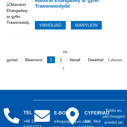
Mandrel Ehangadwy ar gyfer
Trawsnewidydd
YMHOLIAD
MANYLION
Yn
gyntaf
Blaenorol
1
2
Nesaf
Diwethaf
Cyfanswm
2
Eiddo eu
TEL
E-BOST
CYFEIRIAD
perchnogion
+86 21
trihope@aliyun.com
206, Rhif
priodol yw