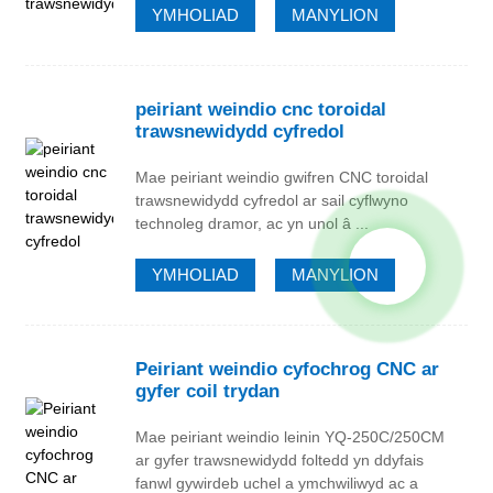
YMHOLIAD
MANYLION
peiriant weindio cnc toroidal
trawsnewidydd cyfredol
Mae peiriant weindio gwifren CNC toroidal
trawsnewidydd cyfredol ar sail cyflwyno
technoleg dramor, ac yn unol â ...
YMHOLIAD
MANYLION
Peiriant weindio cyfochrog CNC ar
gyfer coil trydan
Mae peiriant weindio leinin YQ-250C/250CM
ar gyfer trawsnewidydd foltedd yn ddyfais
fanwl gywirdeb uchel a ymchwiliwyd ac a