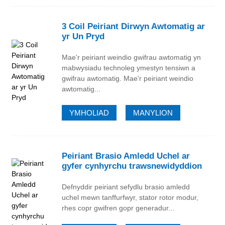
3 Coil Peiriant Dirwyn Awtomatig ar
yr Un Pryd
Mae'r peiriant weindio gwifrau awtomatig yn
mabwysiadu technoleg ymestyn tensiwn a
gwifrau awtomatig. Mae'r peiriant weindio
awtomatig...
YMHOLIAD
MANYLION
Peiriant Brasio Amledd Uchel ar
gyfer cynhyrchu trawsnewidyddion
Defnyddir peiriant sefydlu brasio amledd
uchel mewn tanffurfwyr, stator rotor modur,
rhes copr gwifren gopr generadur...