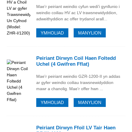
Mae'r peiriant weindio cyfun wedi'i gynllunio i
weindio coiliau HV ac LV trawsnewidyddion,
adweithyddion ac offer trydanol arall...
YMHOLIAD
MANYLION
Peiriant Dirwyn Coil Haen Foltedd
Uchel (4 Gwifren Fflat)
Mae'r peiriant weindio GZR-1200-II yn addas
ar gyfer weindio coiliau trawsnewidyddion
mawr a chanolig. Mae'r offer hwn ...
YMHOLIAD
MANYLION
Peiriant Dirwyn Ffoil LV Tair Haen