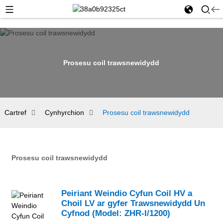
Prosesu coil trawsnewidydd
Cartref
Cynhyrchion
Prosesu coil trawsnewidydd
Prosesu coil trawsnewidydd
Peiriant Weindio Cyfun Coil HV a
Choil LV ar gyfer Trawsnewidydd Un
Cyfnod (Model: ZHR-I/1200)