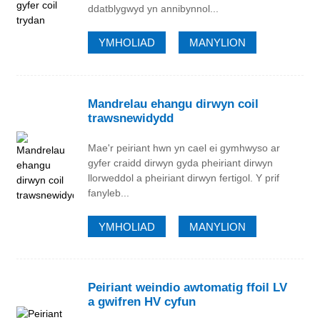
ddatblygwyd yn annibynnol...
YMHOLIAD
MANYLION
Mandrelau ehangu dirwyn coil
trawsnewidydd
Mae'r peiriant hwn yn cael ei gymhwyso ar
gyfer craidd dirwyn gyda pheiriant dirwyn
llorweddol a pheiriant dirwyn fertigol. Y prif
fanyleb...
YMHOLIAD
MANYLION
Peiriant weindio awtomatig ffoil LV
a gwifren HV cyfun