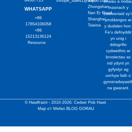
64567713
trihope_sales1@aliyun.com
1007,
enwau a noda
Zhongshan
masnach y
WHATSAPP
Nan Er Road,
cwsmeriaid sy'
+86
Shanghai,
ymddangos ar
17854106058
Tsieina
y dudalen hon
+86
Fe'u defnyddir
15213136124
yn unig i
Resource
ddisgrifio
cydweithio ar
brosiectau ac
nid ydynt yn
gyfystyr ag
unrhyw fath o
gymeradwyaet
na gwarant.
© Hawlfraint - 2010-2026: Cedwir Pob Hawl.
Map o'r Wefan
BLOG GORAU