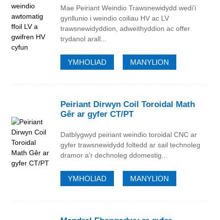
Mae Peiriant Weindio Trawsnewidydd wedi'i
gynllunio i weindio coiliau HV ac LV
trawsnewidyddion, adweithyddion ac offer
trydanol arall...
YMHOLIAD
MANYLION
Peiriant Dirwyn Coil Toroidal Math
Gêr ar gyfer CT/PT
Datblygwyd peiriant weindio toroidal CNC ar
gyfer trawsnewidydd foltedd ar sail technoleg
dramor a'r dechnoleg ddomestig...
YMHOLIAD
MANYLION